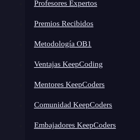
Profesores Expertos
¿Qué encontrarás en este post?
Premios Recibidos
Metodología OB1
Python
Scikit-learn
Ventajas KeepCoding
Tableau
D3.js
Mentores KeepCoders
Apache Spark
Python
Comunidad KeepCoders
Embajadores KeepCoders