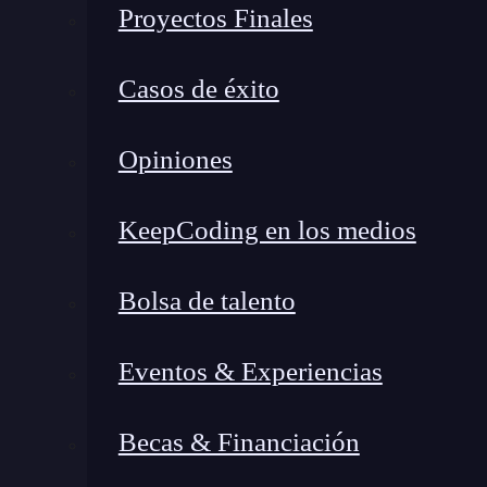
Proyectos Finales
Casos de éxito
Opiniones
Según la encuesta de desarrolladores que hace 
10 lenguajes más utilizados
en todo el mundo 
KeepCoding en los medios
ocupa el primer puesto como lenguaje más que
aprender
Python? Es un lenguaje
fácil de apr
Bolsa de talento
crear programas para diferentes dispositivos y
Linux o Windows y aplicaciones para Androi
Eventos & Experiencias
Facebook, Instagram, Netflix o Reddit usan Py
Becas & Financiación