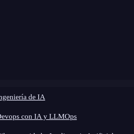
a modificación:
11 de julio de 2024 |
Tiempo de L
»
Tendencias en desarrollo Big Data & Machine Learning
geniería de IA
Devops con IA y LLMOps