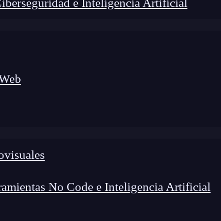
erseguridad e Inteligencia Artificial
 Web
ovisuales
foco en el desarrollo de talento y el análisis del sector
o evolucionan las tecnologías, qué competencias demanda el
 el entorno tech.
mientas No Code e Inteligencia Artificial