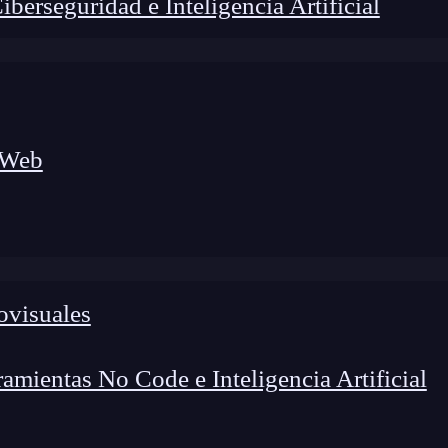
erseguridad e Inteligencia Artificial
 Web
ovisuales
lógico a nuevos profesionales, combinando conocimiento práctico,
os de transformación profesional.
mientas No Code e Inteligencia Artificial