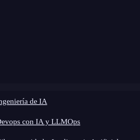
modificación:
29 de mayo de 2024 |
Tiempo de L
g
»
Introducción a la terminología técnica en JavaScript
geniería de IA
Devops con IA y LLMOps