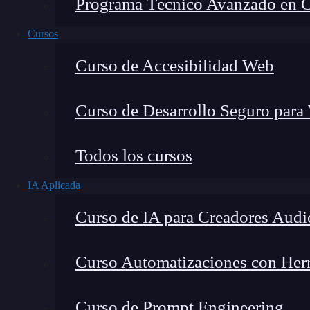
Programa Técnico Avanzado en Cib
Cursos
Curso de Accesibilidad Web
Curso de Desarrollo Seguro para
Todos los cursos
IA Aplicada
Lucia Gómez Salgado
Curso de IA para Creadores Audi
Contribuyo a acercar la realidad del sector tecno
visión de mercado y experiencia directa en proces
Curso Automatizaciones con Herra
Curso de Prompt Engineering