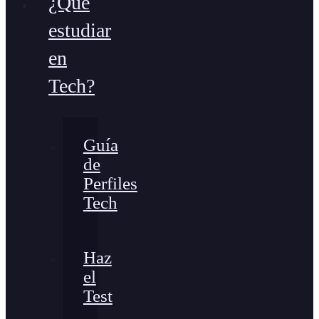
¿Qué
estudiar
en
Tech?
Guía
de
Perfiles
Tech
Haz
el
Test