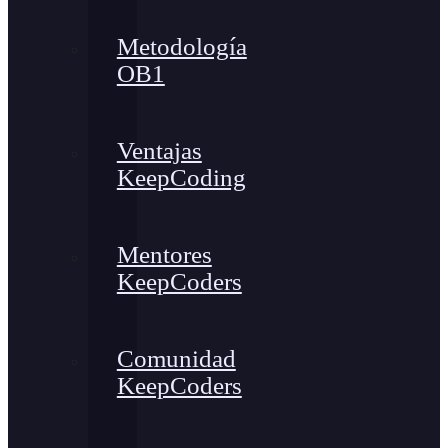
Metodología
OB1
Ventajas
KeepCoding
Mentores
KeepCoders
Comunidad
KeepCoders