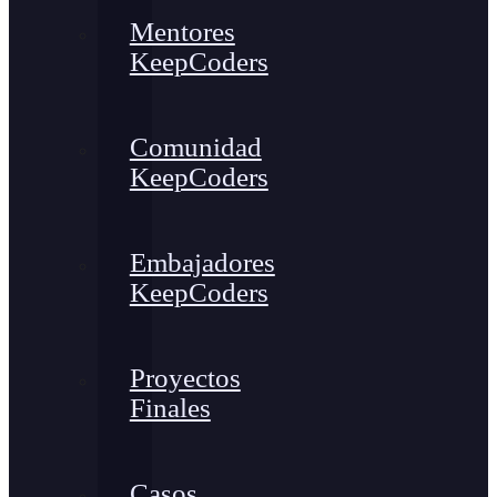
Mentores
KeepCoders
Comunidad
KeepCoders
Embajadores
KeepCoders
Proyectos
Finales
Casos