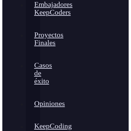
Embajadores
KeepCoders
Proyectos
Finales
Casos
de
éxito
Opiniones
KeepCoding