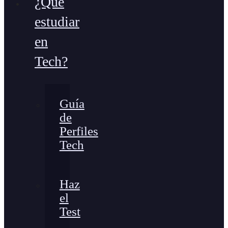
¿Qué
estudiar
en
Tech?
Guía
de
Perfiles
Tech
Haz
el
Test