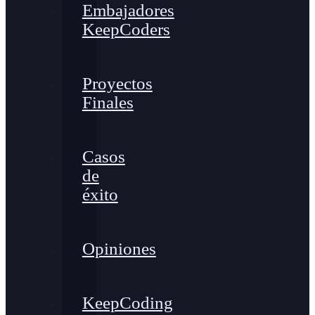
Embajadores
KeepCoders
Proyectos
Finales
Casos
de
éxito
Opiniones
KeepCoding