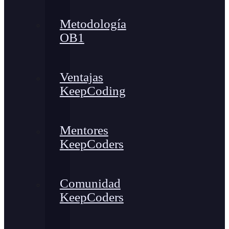
Metodología
OB1
Ventajas
KeepCoding
Mentores
KeepCoders
Comunidad
KeepCoders