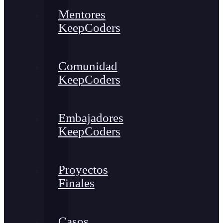
Mentores
KeepCoders
Comunidad
KeepCoders
Embajadores
KeepCoders
Proyectos
Finales
Casos