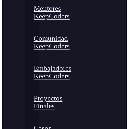
Mentores
KeepCoders
Comunidad
KeepCoders
Embajadores
KeepCoders
Proyectos
Finales
Casos