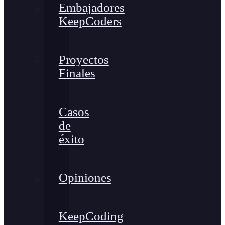
Embajadores
KeepCoders
Proyectos
Finales
Casos
de
éxito
Opiniones
KeepCoding