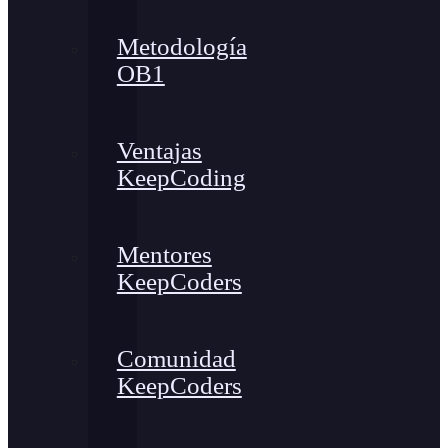
Metodología
OB1
Ventajas
KeepCoding
Mentores
KeepCoders
Comunidad
KeepCoders