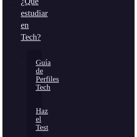
¿Qué
estudiar
en
Tech?
Guía
de
Perfiles
Tech
Haz
el
Test