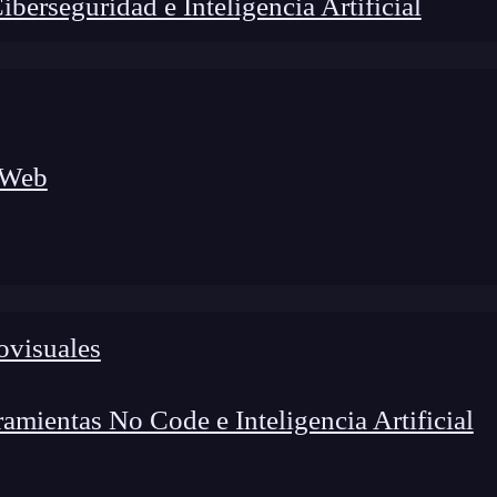
erseguridad e Inteligencia Artificial
 Web
lógico a nuevos profesionales, combinando conocimiento práctico,
os de transformación profesional.
ovisuales
mientas No Code e Inteligencia Artificial
ormación digital impresionante en los últimos años.