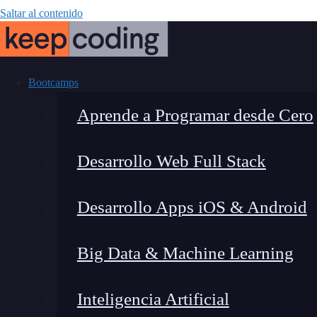
Saltar al contenido
Bootcamps
Aprende a Programar desde Cero
Desarrollo Web Full Stack
UX en aplicac
Desarrollo Apps iOS & Android
Big Data & Machine Learning
Inteligencia Artificial
Lucia Gómez Salgado
|
Última 