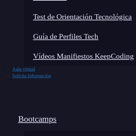
encontrar las mejores ofertas con facilidad
y
y turismo.
Test de Orientación Tecnológica
Guía de Perfiles Tech
Vídeos Manifiestos KeepCoding
Aula virtual
Solicita Información
Estos ejemplos de UX en aplicaciones de viaje
Bootcamps
viajes exitosas están enfocadas en brindar una 
hasta el final del proceso de reserva y viaje.