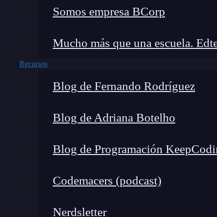
experiencia del usuario.
Somos empresa BCorp
Mucho más que una escuela. Edte
Recursos
Blog de Fernando Rodríguez
Blog de Adriana Botelho
Blog de Programación KeepCodi
Kayak
Codemacers (podcast)
Kayak
es conocido por su capacidad para compa
sencilla.
Su interfaz de usuario es minimalista
Nerdsletter