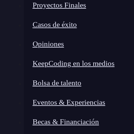
Proyectos Finales
Casos de éxito
Opiniones
KeepCoding en los medios
Bolsa de talento
Booking
Eventos & Experiencias
Booking
es otra aplicación que se destaca por 
de búsqueda y su proceso de reserva son intui
Becas & Financiación
recomendaciones personalizadas y opciones de p