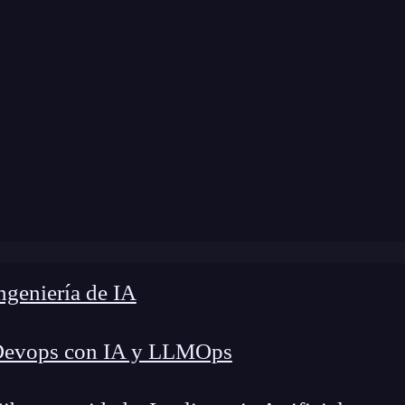
»
Blog
»
UX en aplicaciones de viajes y turismo
geniería de IA
Devops con IA y LLMOps