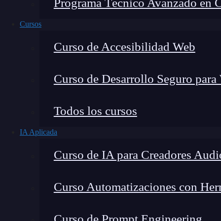
Programa Técnico Avanzado en Cib
Cursos
Curso de Accesibilidad Web
Curso de Desarrollo Seguro para
Lucia Gómez Salgado
Todos los cursos
Contribuyo a acercar la realidad del sector tecno
IA Aplicada
visión de mercado y experiencia directa en proces
Curso de IA para Creadores Audi
Curso Automatizaciones con Herra
El sector turístico ha experimentado una transf
Curso de Prompt Engineering