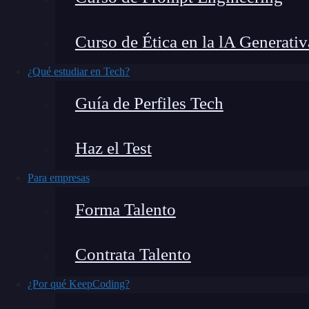
La
tecnología
ha revolucionado la forma en la 
nuestros viajes. La
experiencia de usuario UX
Curso de Ética en la lA Generativ
revolucionario en este aspecto, ya que las apli
formas de mejorar la satisfacción del usuario. 
¿Qué estudiar en Tech?
turismo están utilizando la
inteligencia artificia
Guía de Perfiles Tech
aplicaciones de viajes y turismo
.
Haz el Test
¿Qué encontrarás en este post?
Para empresas
Forma Talento
¿Qué empresas tienen excelente UX en aplicaciones de viajes y 
Airbnb
Contrata Talento
Booking
¿Por qué KeepCoding?
Kayak