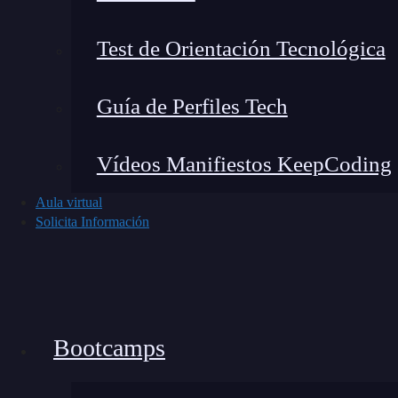
íntegra de alta calidad en tan solo unos mese
impulsar tu carrera en el
sector IT
!
Test de Orientación Tecnológica
Guía de Perfiles Tech
Vídeos Manifiestos KeepCoding
Aula virtual
Solicita Información
Bootcamps