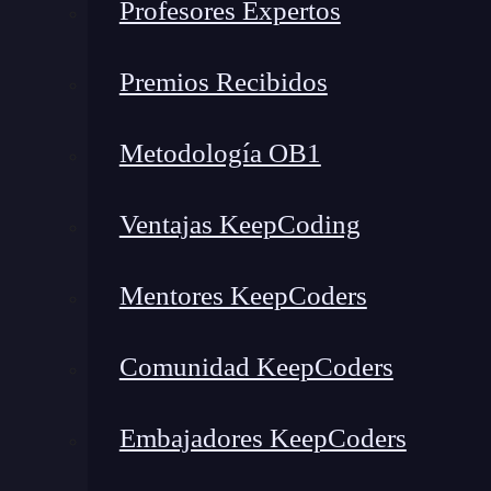
Profesores Expertos
permite realizar la conversión de números, med
representaciones de cadena con reconocimiento 
Premios Recibidos
Como beneficio de uso del
framework
Foundati
Metodología OB1
expresiones, descriptores y predicados de cla
colecciones y demás servicios.
Ventajas KeepCoding
La gestión del trabajo de la aplicación del usua
del sistema, se reconoce también como una de l
Mentores KeepCoders
Comunidad KeepCoders
🔴 ¿Quieres entrar de l
Embajadores KeepCoders
Descubre el Desarrollo de Apps Móviles F
más completa del mercado