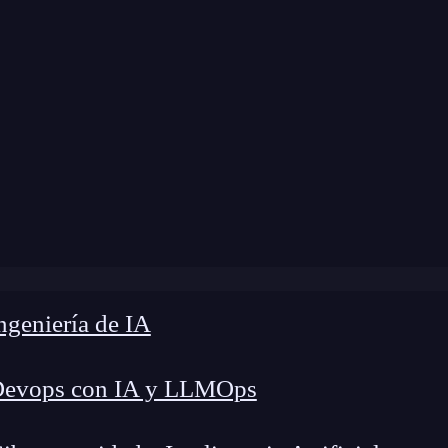
Home
»
Blog
»
Ventajas de Foundation
geniería de IA
Devops con IA y LLMOps