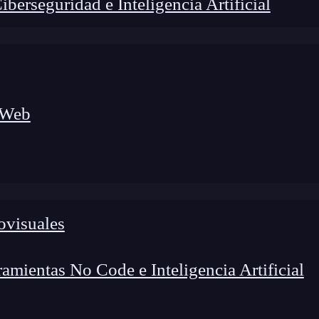
erseguridad e Inteligencia Artificial
 Web
lógico a nuevos profesionales, combinando conocimiento práctico,
os de transformación profesional.
ovisuales
mientas No Code e Inteligencia Artificial
formas parte del sector del desarrollo mobile,