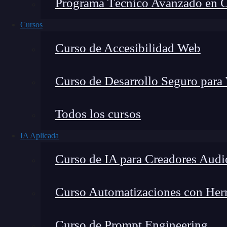
Programa Técnico Avanzado en Cib
Cursos
Curso de Accesibilidad Web
Curso de Desarrollo Seguro para
Lucia Gómez Salgado
Todos los cursos
Contribuyo a acercar la realidad del sector tecno
IA Aplicada
visión de mercado y experiencia directa en proces
Curso de IA para Creadores Audi
Curso Automatizaciones con Herra
¿Ya conoces las ventajas de
Foundation
?
Si 
Curso de Prompt Engineering