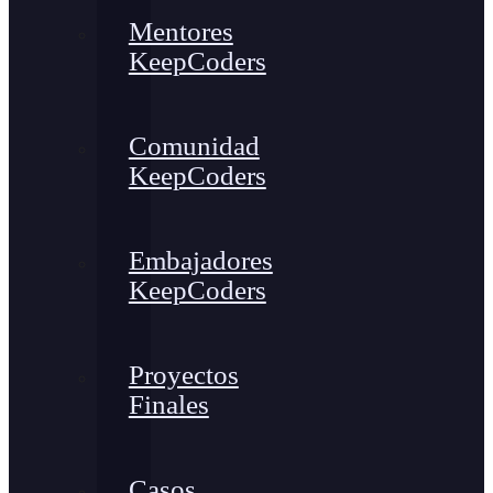
Mentores
KeepCoders
Comunidad
KeepCoders
Embajadores
KeepCoders
Proyectos
Finales
Casos