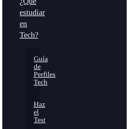
¿Qué
estudiar
en
Tech?
Guía
de
Perfiles
Tech
Haz
el
Test