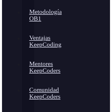
Metodología
OB1
Ventajas
KeepCoding
Mentores
KeepCoders
Comunidad
KeepCoders