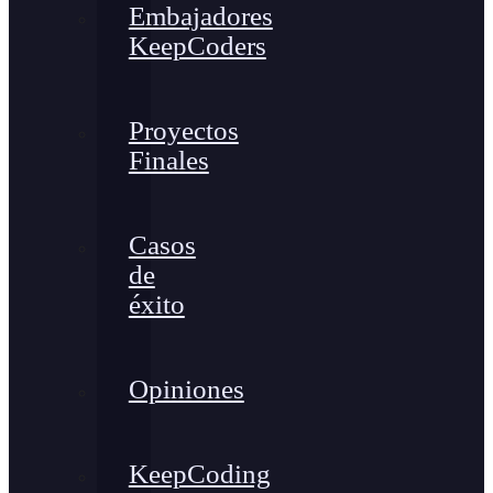
Embajadores
KeepCoders
Proyectos
Finales
Casos
de
éxito
Opiniones
KeepCoding