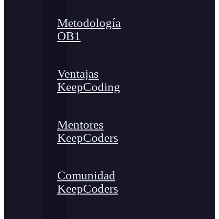
Metodología
OB1
Ventajas
KeepCoding
Mentores
KeepCoders
Comunidad
KeepCoders