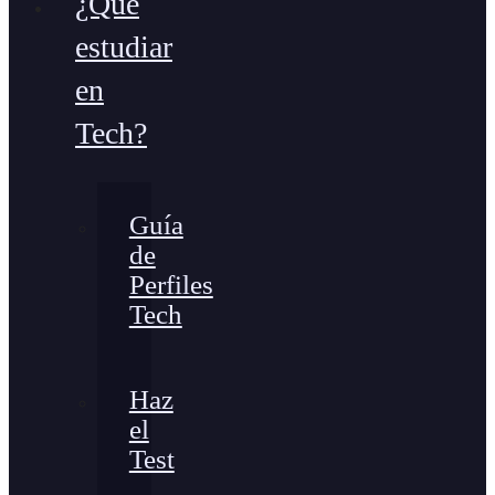
¿Qué
estudiar
en
Tech?
Guía
de
Perfiles
Tech
Haz
el
Test