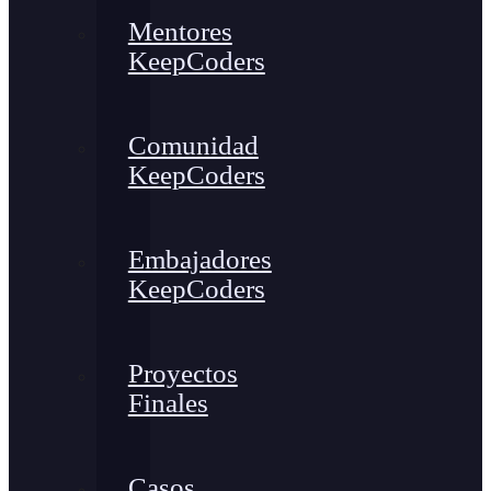
Mentores
KeepCoders
Comunidad
KeepCoders
Embajadores
KeepCoders
Proyectos
Finales
Casos