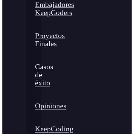
Embajadores
KeepCoders
Proyectos
Finales
Casos
de
éxito
Opiniones
KeepCoding