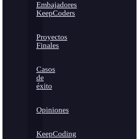
Embajadores
KeepCoders
Proyectos
Finales
Casos
de
éxito
Opiniones
KeepCoding