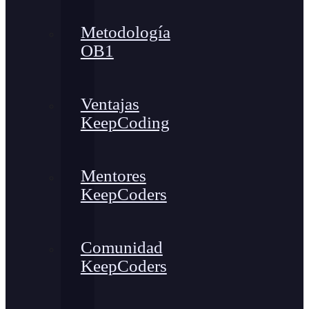
Metodología
OB1
Ventajas
KeepCoding
Mentores
KeepCoders
Comunidad
KeepCoders