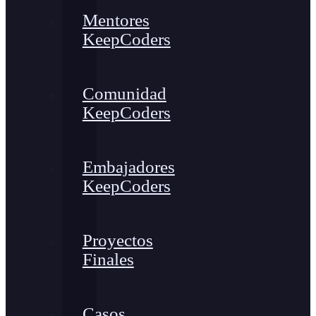
Mentores
KeepCoders
Comunidad
KeepCoders
Embajadores
KeepCoders
Proyectos
Finales
Casos