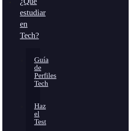
¿Qué
estudiar
en
Tech?
Guía
de
Perfiles
Tech
Haz
el
Test