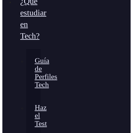
¿Qué
estudiar
en
Tech?
Guía
de
Perfiles
Tech
Haz
el
Test