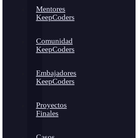
Mentores
KeepCoders
Comunidad
KeepCoders
Embajadores
KeepCoders
Proyectos
Finales
Casos