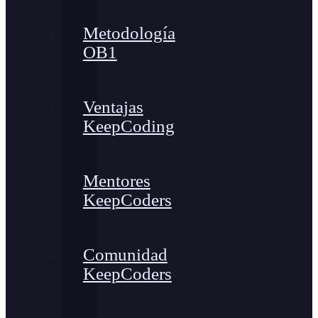
Metodología
OB1
Ventajas
KeepCoding
Mentores
KeepCoders
Comunidad
KeepCoders