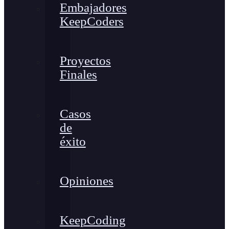
Embajadores
KeepCoders
Proyectos
Finales
Casos
de
éxito
Opiniones
KeepCoding