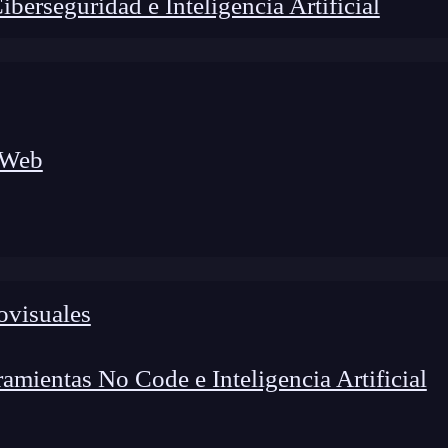
erseguridad e Inteligencia Artificial
 Web
ovisuales
foco en el desarrollo de talento y el análisis del sector
o evolucionan las tecnologías, qué competencias demanda el
 el entorno tech.
mientas No Code e Inteligencia Artificial