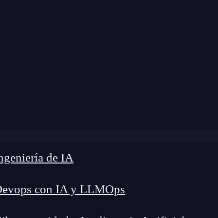
 modificación:
9 de octubre de 2025 |
Tiempo de 
ark Web: ¿Por qué es tan peligrosa y qué se esconde en ell
geniería de IA
Devops con IA y LLMOps