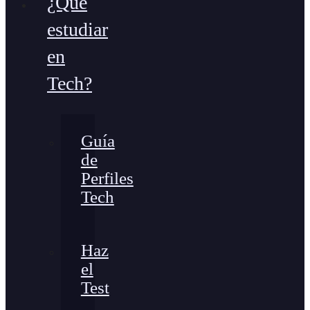
¿Qué
estudiar
en
Tech?
Guía
de
Perfiles
Tech
Haz
el
Test