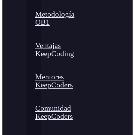
Metodología
OB1
Ventajas
KeepCoding
Mentores
KeepCoders
Comunidad
KeepCoders