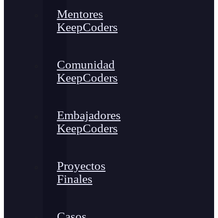
Mentores
KeepCoders
Comunidad
KeepCoders
Embajadores
KeepCoders
Proyectos
Finales
Casos