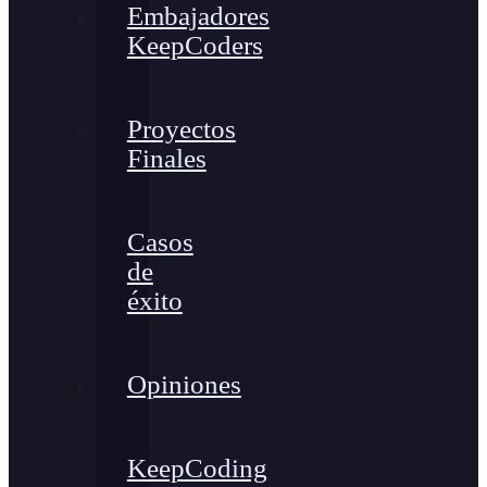
Embajadores
KeepCoders
Proyectos
Finales
Casos
de
éxito
Opiniones
KeepCoding