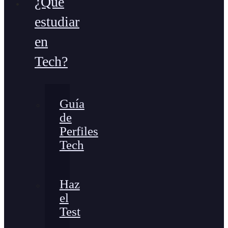
¿Qué
estudiar
en
Tech?
Guía
de
Perfiles
Tech
Haz
el
Test