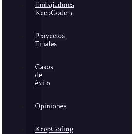
Embajadores
KeepCoders
Proyectos
Finales
Casos
de
éxito
Opiniones
KeepCoding