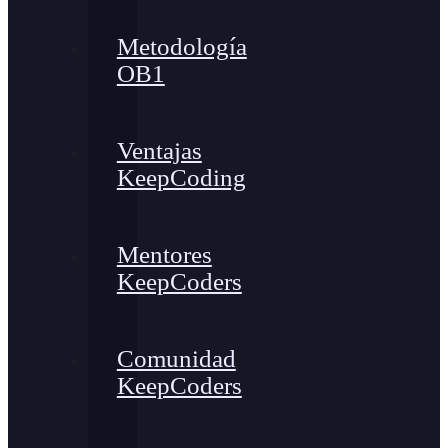
Metodología
OB1
Ventajas
KeepCoding
Mentores
KeepCoders
Comunidad
KeepCoders