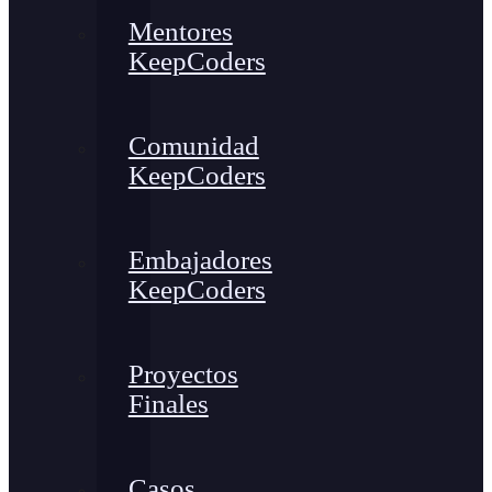
Mentores
KeepCoders
Comunidad
KeepCoders
Embajadores
KeepCoders
Proyectos
Finales
Casos