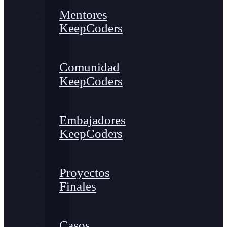
Mentores
KeepCoders
Comunidad
KeepCoders
Embajadores
KeepCoders
Proyectos
Finales
Casos