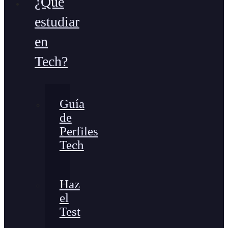
¿Qué
estudiar
en
Tech?
Guía
de
Perfiles
Tech
Haz
el
Test