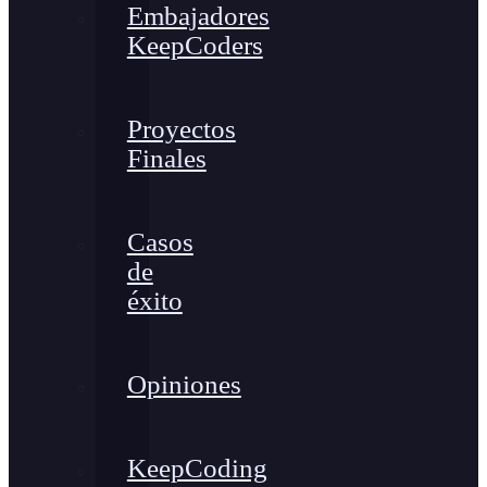
Embajadores
KeepCoders
Proyectos
Finales
Casos
de
éxito
Opiniones
KeepCoding