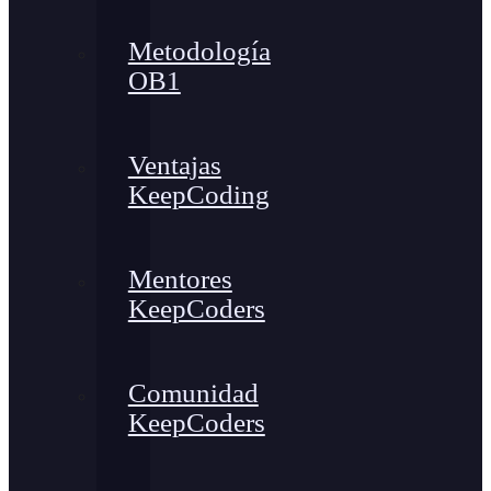
Metodología
OB1
Ventajas
KeepCoding
Mentores
KeepCoders
Comunidad
KeepCoders