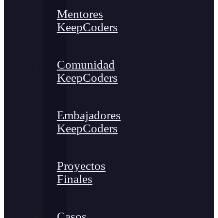
Mentores
KeepCoders
Comunidad
KeepCoders
Embajadores
KeepCoders
Proyectos
Finales
Casos