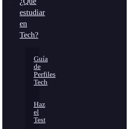
¿Qué
estudiar
en
Tech?
Guía
de
Perfiles
Tech
Haz
el
Test