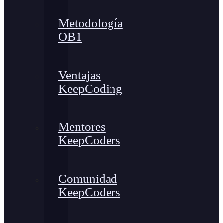
Metodología
OB1
Ventajas
KeepCoding
Mentores
KeepCoders
Comunidad
KeepCoders