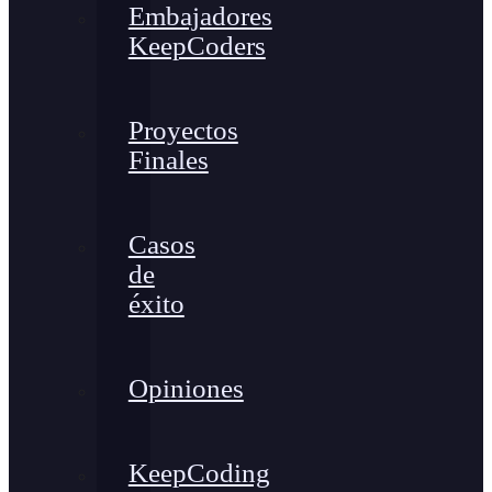
Embajadores
KeepCoders
Proyectos
Finales
Casos
de
éxito
Opiniones
KeepCoding