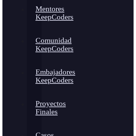
Mentores
KeepCoders
Comunidad
KeepCoders
Embajadores
KeepCoders
Proyectos
Finales
Casos