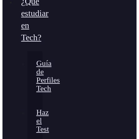
¿Qué
estudiar
en
Tech?
Guía
de
Perfiles
Tech
Haz
el
Test