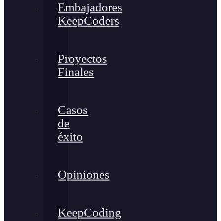
Embajadores
KeepCoders
Proyectos
Finales
Casos
de
éxito
Opiniones
KeepCoding