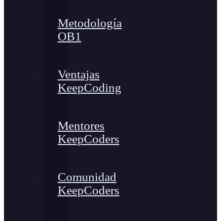
Metodología
OB1
Ventajas
KeepCoding
Mentores
KeepCoders
Comunidad
KeepCoders