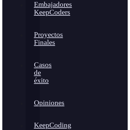
Embajadores
KeepCoders
Proyectos
Finales
Casos
de
éxito
Opiniones
KeepCoding