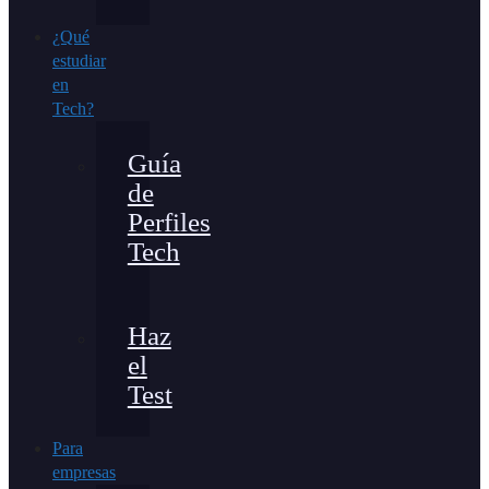
¿Qué
estudiar
en
Tech?
Guía
de
Perfiles
Tech
Haz
el
Test
Para
empresas