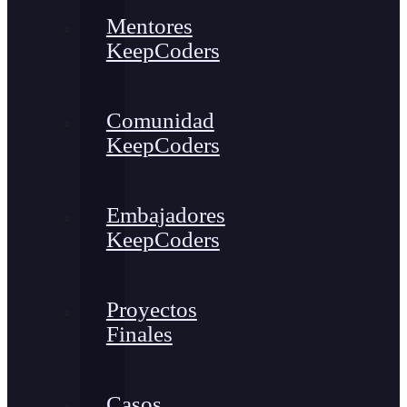
Mentores
KeepCoders
Comunidad
KeepCoders
Embajadores
KeepCoders
Proyectos
Finales
Casos