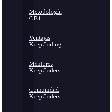
Metodología
OB1
Ventajas
KeepCoding
Mentores
KeepCoders
Comunidad
KeepCoders