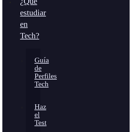
¿Qué
estudiar
en
Tech?
Guía
de
Perfiles
Tech
Haz
el
Test