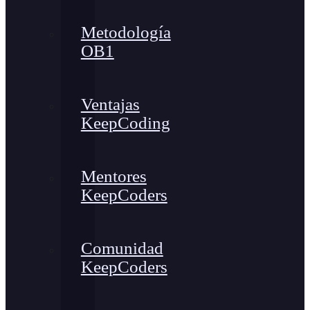
Metodología
OB1
Ventajas
KeepCoding
Mentores
KeepCoders
Comunidad
KeepCoders