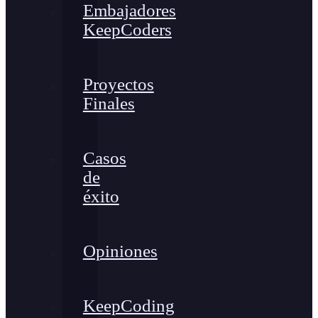
Embajadores
KeepCoders
Proyectos
Finales
Casos
de
éxito
Opiniones
KeepCoding