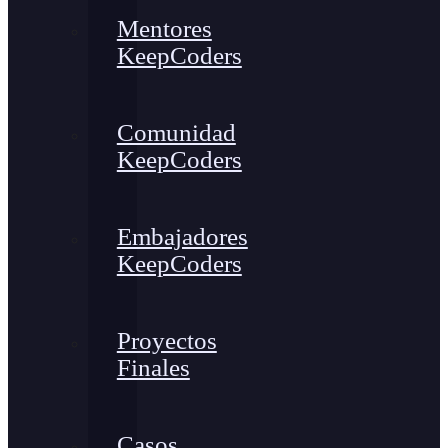
Mentores
KeepCoders
Comunidad
KeepCoders
Embajadores
KeepCoders
Proyectos
Finales
Casos