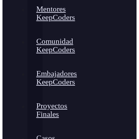
Mentores
KeepCoders
Comunidad
KeepCoders
Embajadores
KeepCoders
Proyectos
Finales
Casos