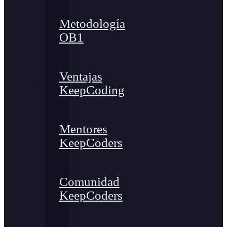
Metodología
OB1
Ventajas
KeepCoding
Mentores
KeepCoders
Comunidad
KeepCoders