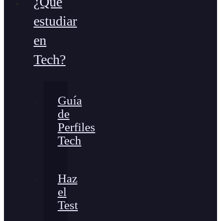
¿Qué
estudiar
en
Tech?
Guía
de
Perfiles
Tech
Haz
el
Test