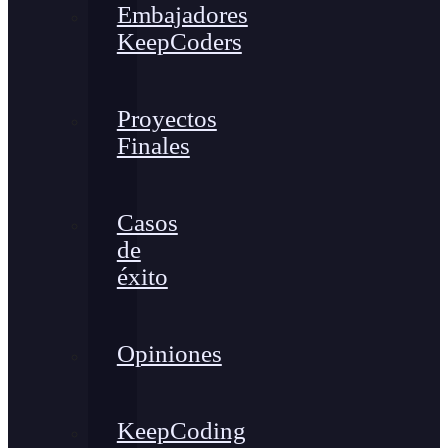
Embajadores
KeepCoders
Proyectos
Finales
Casos
de
éxito
Opiniones
KeepCoding