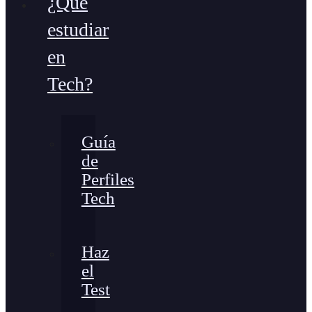
¿Qué
estudiar
en
Tech?
Guía
de
Perfiles
Tech
Haz
el
Test