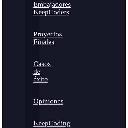
Embajadores
KeepCoders
Proyectos
Finales
Casos
de
éxito
Opiniones
KeepCoding