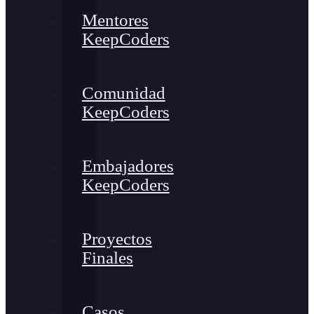
Mentores
KeepCoders
Comunidad
KeepCoders
Embajadores
KeepCoders
Proyectos
Finales
Casos