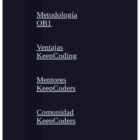
Metodología
OB1
Ventajas
KeepCoding
Mentores
KeepCoders
Comunidad
KeepCoders