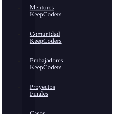
Mentores
KeepCoders
Comunidad
KeepCoders
Embajadores
KeepCoders
Proyectos
Finales
Casos