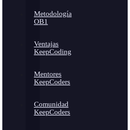
Metodología
OB1
Ventajas
KeepCoding
Mentores
KeepCoders
Comunidad
KeepCoders