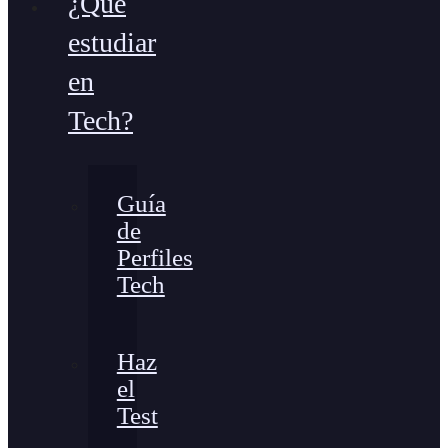
¿Qué
estudiar
en
Tech?
Guía
de
Perfiles
Tech
Haz
el
Test