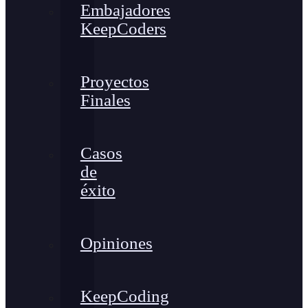
Embajadores
KeepCoders
Proyectos
Finales
Casos
de
éxito
Opiniones
KeepCoding