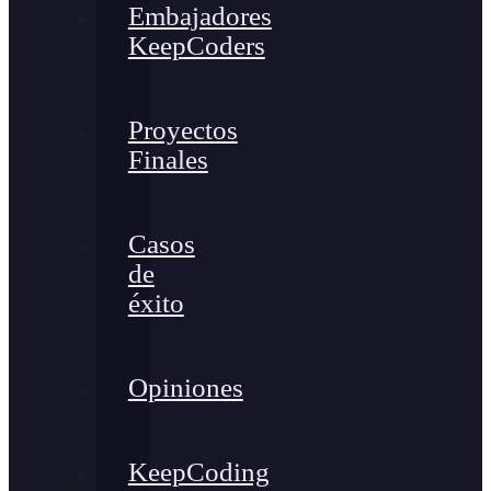
Embajadores
KeepCoders
Proyectos
Finales
Casos
de
éxito
Opiniones
KeepCoding