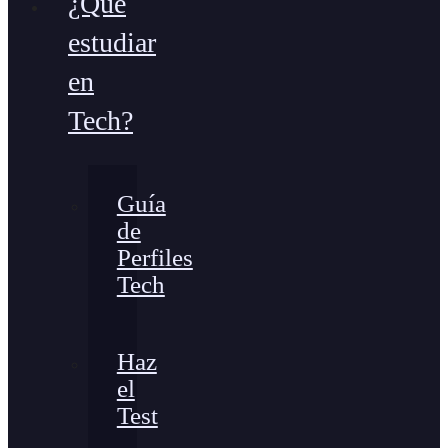
¿Qué
estudiar
en
Tech?
Guía
de
Perfiles
Tech
Haz
el
Test