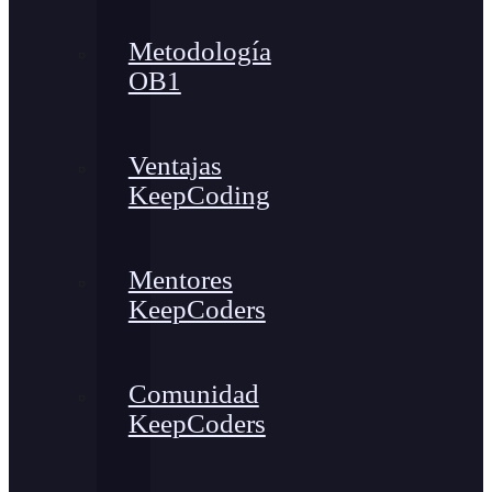
Metodología
OB1
Ventajas
KeepCoding
Mentores
KeepCoders
Comunidad
KeepCoders