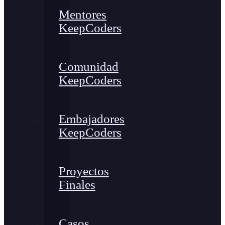
Mentores
KeepCoders
Comunidad
KeepCoders
Embajadores
KeepCoders
Proyectos
Finales
Casos