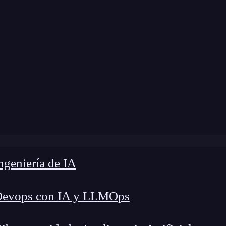
modificación:
28 de julio de 2026 |
Tiempo de Le
og
»
13 crudas verdades de convertirse en programador
geniería de IA
Devops con IA y LLMOps