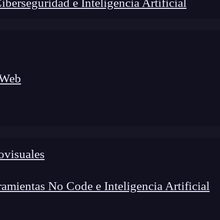
erseguridad e Inteligencia Artificial
 Web
ovisuales
lógico a nuevos profesionales, combinando conocimiento práctico,
os de transformación profesional.
mientas No Code e Inteligencia Artificial