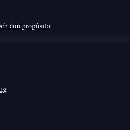
ncipios:
ch con propósito
ng