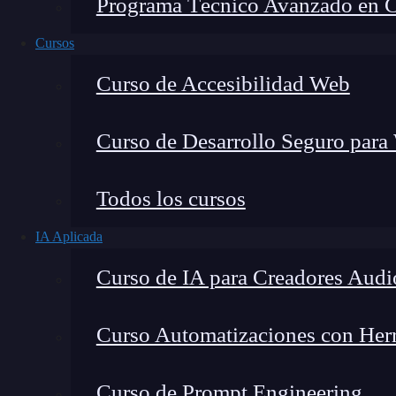
Programa Técnico Avanzado en Cib
Cursos
Curso de Accesibilidad Web
Curso de Desarrollo Seguro para
Todos los cursos
IA Aplicada
Lucia Gómez Salgado
Curso de IA para Creadores Audi
Contribuyo a acercar la realidad del sector tecno
visión de mercado y experiencia directa en proces
Curso Automatizaciones con Herra
Curso de Prompt Engineering