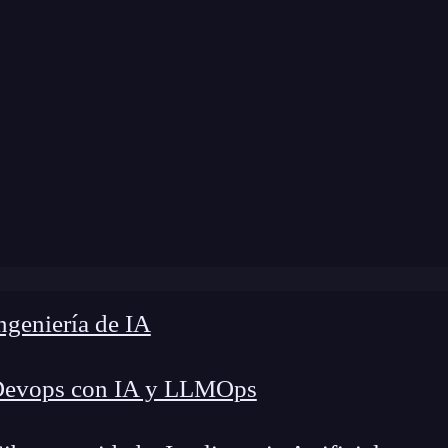
dificación:
16 de diciembre de 2024 |
Tiempo de
n duration en CSS: Cómo configurar el tiempo de las ani
geniería de IA
Devops con IA y LLMOps