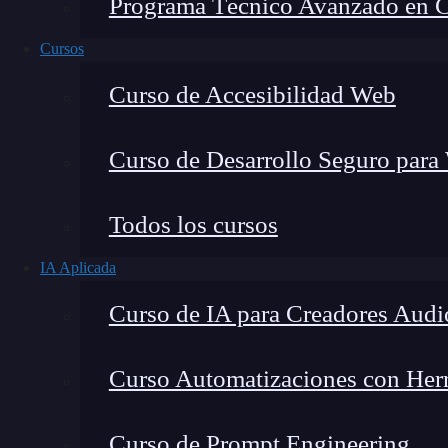
Programa Técnico Avanzado en Cib
Cursos
Curso de Accesibilidad Web
Curso de Desarrollo Seguro para
Todos los cursos
IA Aplicada
Lucia Gómez Salgado
Curso de IA para Creadores Audi
Contribuyo a acercar la realidad del sector tecno
visión de mercado y experiencia directa en proces
Curso Automatizaciones con Herra
Curso de Prompt Engineering