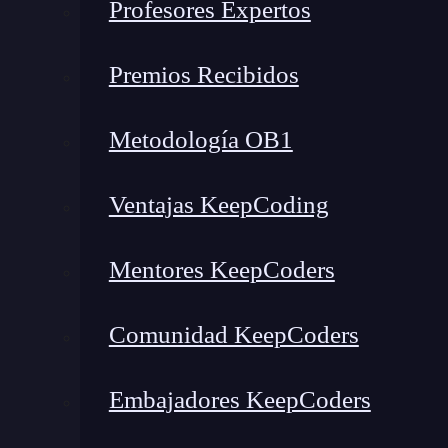
Profesores Expertos
Premios Recibidos
Metodología OB1
Ventajas KeepCoding
Mentores KeepCoders
Comunidad KeepCoders
¿Qué encontrarás en este post?
Embajadores KeepCoders