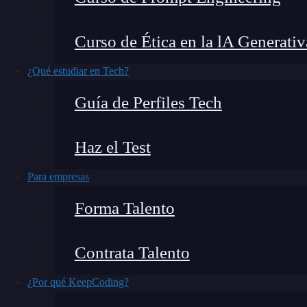
Cuando hablamos de animaciones en CSS, una de 
Curso de Ética en la lA Generativ
que duran con la propiedad
animation durati
se mueva, cambie de color o desaparezca en un t
¿Qué estudiar en Tech?
necesitas para lograrlo, así que en este artícul
Guía de Perfiles Tech
para qué sirve y cómo puedes usarla para que tu
Haz el Test
Para empresas
Forma Talento
Contrata Talento
¿Por qué KeepCoding?