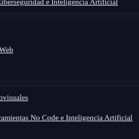
erseguridad e Inteligencia Artificial
 Web
ovisuales
lógico a nuevos profesionales, combinando conocimiento práctico,
os de transformación profesional.
mientas No Code e Inteligencia Artificial