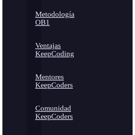
Metodología
OB1
Ventajas
KeepCoding
Mentores
KeepCoders
Comunidad
KeepCoders