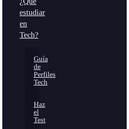
¿Qué
estudiar
en
Tech?
Guía
de
Perfiles
Tech
Haz
el
Test