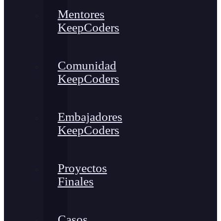
Mentores
KeepCoders
Comunidad
KeepCoders
Embajadores
KeepCoders
Proyectos
Finales
Casos