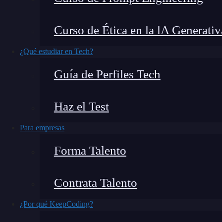
El mercado laboral en España está en constante
Curso de Ética en la lA Generativ
ofrecer salarios atractivos y una alta demanda. 
¿Qué estudiar en Tech?
buscando un cambio de carrera, te interesa cono
Guía de Perfiles Tech
En este artículo, exploraremos algunas de las 
que también tienen un gran potencial de crecim
Haz el Test
Para empresas
Forma Talento
Contrata Talento
¿Por qué KeepCoding?