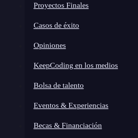
Proyectos Finales
Casos de éxito
Opiniones
KeepCoding en los medios
Bolsa de talento
Eventos & Experiencias
¿Qué encontrarás en este post?
Becas & Financiación