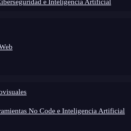
erseguridad e Inteligencia Artificial
 Web
ovisuales
foco en el desarrollo de talento y el análisis del sector
o evolucionan las tecnologías, qué competencias demanda el
 el entorno tech.
mientas No Code e Inteligencia Artificial