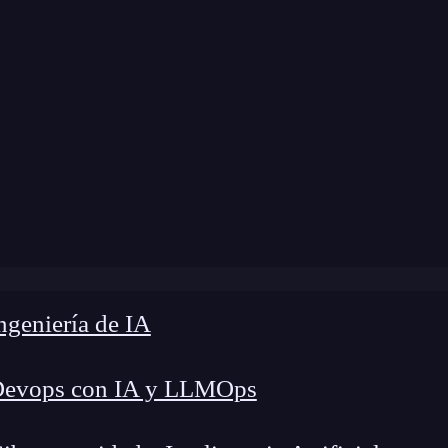
a modificación:
10 de julio de 2024 |
Tiempo de 
og
»
¡Descubre las carreras mejor pagadas en España!
geniería de IA
Devops con IA y LLMOps