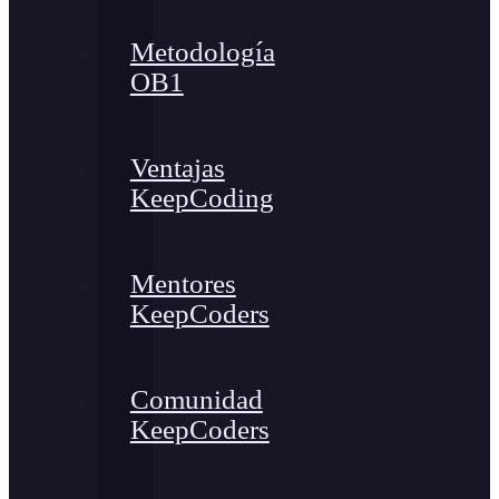
Metodología
OB1
Ventajas
KeepCoding
Mentores
KeepCoders
Comunidad
KeepCoders