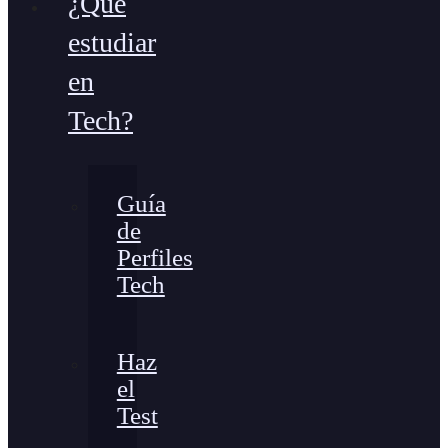
¿Qué
estudiar
en
Tech?
Guía
de
Perfiles
Tech
Haz
el
Test