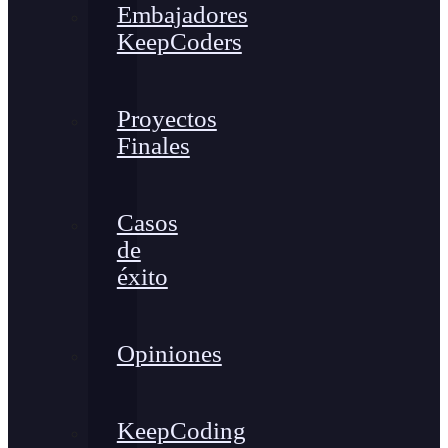
Embajadores
KeepCoders
Proyectos
Finales
Casos
de
éxito
Opiniones
KeepCoding