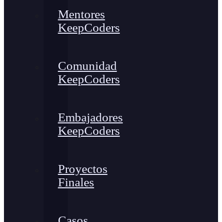
Mentores
KeepCoders
Comunidad
KeepCoders
Embajadores
KeepCoders
Proyectos
Finales
Casos