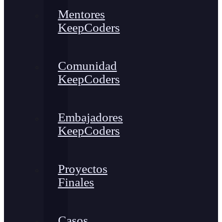
Mentores
KeepCoders
Comunidad
KeepCoders
Embajadores
KeepCoders
Proyectos
Finales
Casos