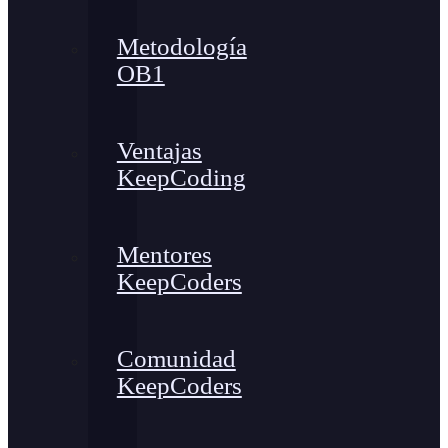
Metodología
OB1
Ventajas
KeepCoding
Mentores
KeepCoders
Comunidad
KeepCoders