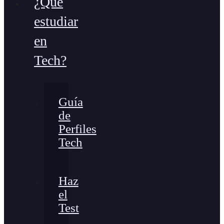
¿Qué
estudiar
en
Tech?
Guía
de
Perfiles
Tech
Haz
el
Test