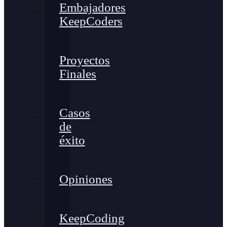
Embajadores
KeepCoders
Proyectos
Finales
Casos
de
éxito
Opiniones
KeepCoding