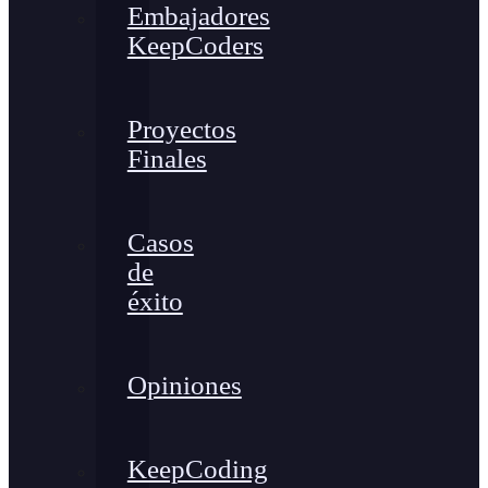
Embajadores
KeepCoders
Proyectos
Finales
Casos
de
éxito
Opiniones
KeepCoding