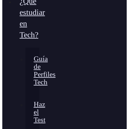
¿Qué
estudiar
en
Tech?
Guía
de
Perfiles
Tech
Haz
el
Test