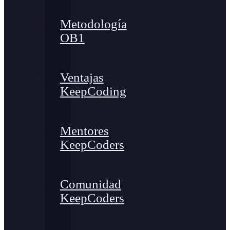
Metodología
OB1
Ventajas
KeepCoding
Mentores
KeepCoders
Comunidad
KeepCoders