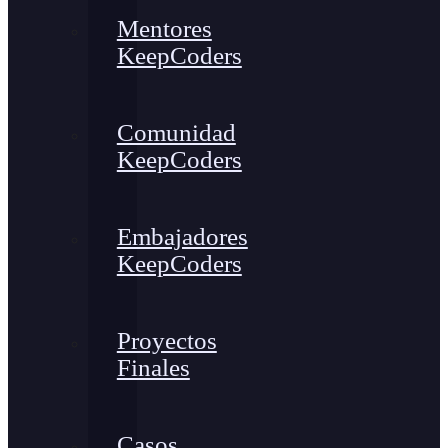
Mentores
KeepCoders
Comunidad
KeepCoders
Embajadores
KeepCoders
Proyectos
Finales
Casos