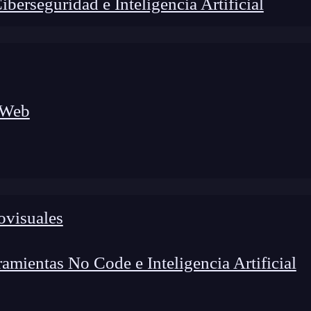
erseguridad e Inteligencia Artificial
 Web
foco en el desarrollo de talento y el análisis del sector
o evolucionan las tecnologías, qué competencias demanda el
 el entorno tech.
ovisuales
mientas No Code e Inteligencia Artificial
n qué consiste este tipo de ciberataque web?