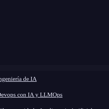
e
»
Blog
»
¿Cómo hacer una fijación de sesión?
geniería de IA
Devops con IA y LLMOps