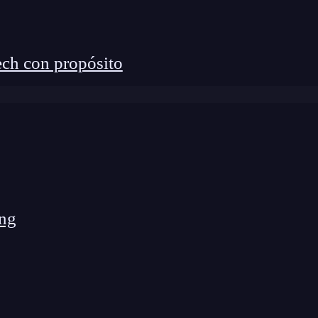
p en Ciberseguridad por una semana
ch con propósito
 es necesario
preparar el entorno web en el que
r los siguientes programas:
ftware
de preferencia que tenga el
sistema operativo
eradamente vulnerable DVWA
.
 instala la extensión Cookie Quick Manager.
ng
a con Kali
e instala la misma extensión.
web listo
. Ahora, te enseñaremos el proceso, paso a