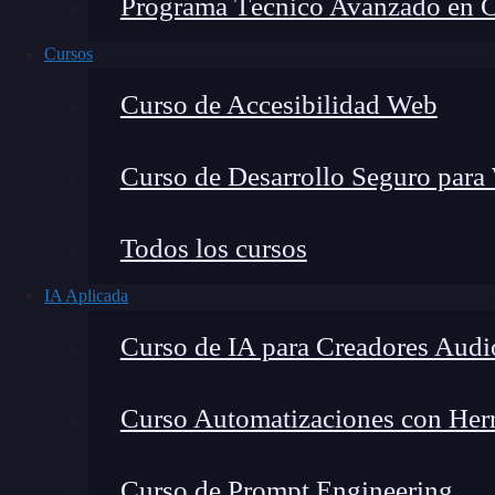
Programa Técnico Avanzado en Cib
Cursos
Curso de Accesibilidad Web
Curso de Desarrollo Seguro para
Montana Martín López
Todos los cursos
Especialista en tecnología y formación digital, con 
IA Aplicada
tecnológico. Mi trabajo se centra en entender cóm
mercado y cómo se produce la transición real hacia
Curso de IA para Creadores Audi
Curso Automatizaciones con Herra
¿
Sabes cómo hacer una fijación de sesión
y e
Curso de Prompt Engineering