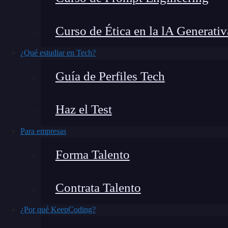
El siguiente tutorial sobre cómo hacer una f
Curso de Ética en la lA Generativ
Recuerda que realizar ataques web sin tener 
enseñaremos a hacer el siguiente ejercicio en u
¿Qué estudiar en Tech?
diseñado para
aprender
específicamente este ti
Guía de Perfiles Tech
¿Qué encontrarás en este post?
Haz el Test
Para empresas
Forma Talento
Antes de hacer una fijación de sesión
¿Cómo hacer una fijación de sesión?
Contrata Talento
Preparación
Fijación de sesión
¿Por qué KeepCoding?