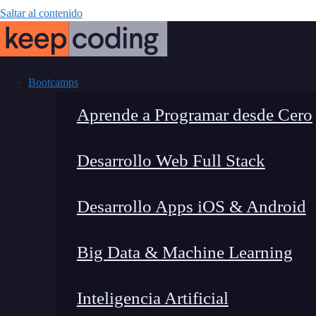
Saltar al contenido
Bootcamps
Aprende a Programar desde Cero
Desarrollo Web Full Stack
¿Cómo hacer
Desarrollo Apps iOS & Android
Big Data & Machine Learning
Inteligencia Artificial
Montana Martín López
|
Última 