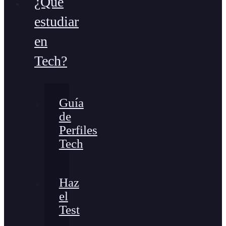
¿Qué
estudiar
en
Tech?
Guía
de
Perfiles
Tech
Haz
el
Test