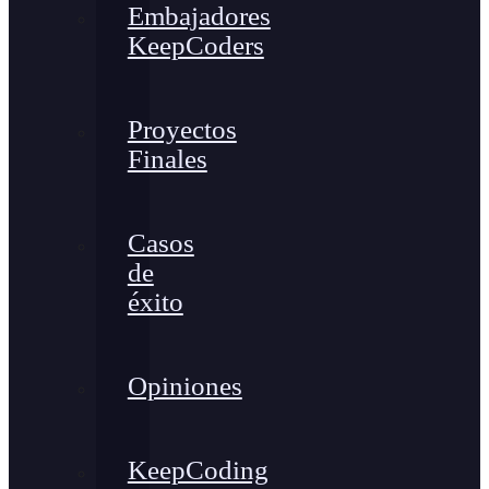
Embajadores
KeepCoders
Proyectos
Finales
Casos
de
éxito
Opiniones
KeepCoding