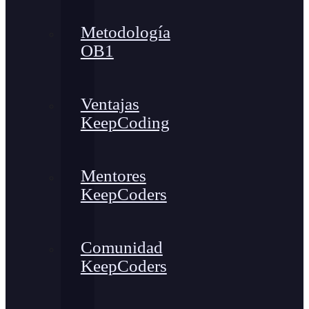
Metodología
OB1
Ventajas
KeepCoding
Mentores
KeepCoders
Comunidad
KeepCoders