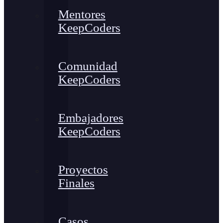
Mentores
KeepCoders
Comunidad
KeepCoders
Embajadores
KeepCoders
Proyectos
Finales
Casos