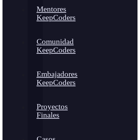
Mentores
KeepCoders
Comunidad
KeepCoders
Embajadores
KeepCoders
Proyectos
Finales
Casos