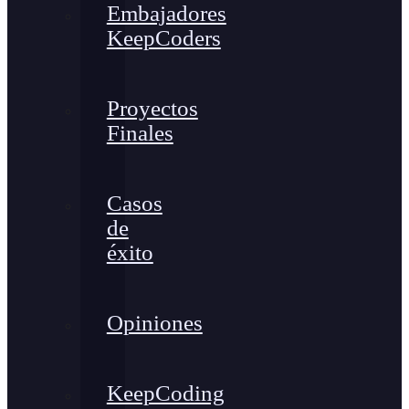
Embajadores
KeepCoders
Proyectos
Finales
Casos
de
éxito
Opiniones
KeepCoding