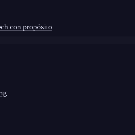
ch con propósito
ng
de diseñar, programar y optimizar asistentes
uarios mediante texto o voz
. Dependiendo del
der preguntas simples, manejar tareas específicas o