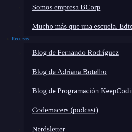
Somos empresa BCorp
Mucho más que una escuela. Edte
Recursos
Blog de Fernando Rodríguez
Blog de Adriana Botelho
Blog de Programación KeepCodi
Codemacers (podcast)
Un desarrollador de chatbot es responsable 
virtuales que pueden comunicarse con los us
Nerdsletter
nivel de complejidad, estos bots pueden respon