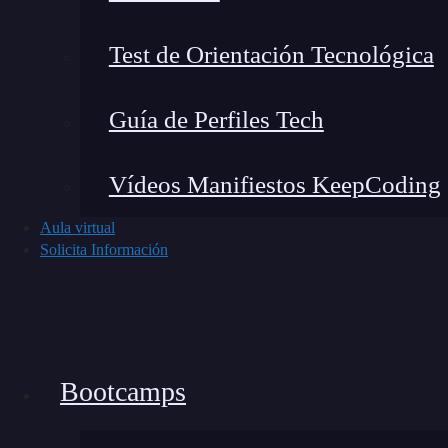
incluso aprender de la interacción con los usu
Test de Orientación Tecnológica
Existen tres tipos principales de chatbots:
Guía de Perfiles Tech
Chatbots basados en reglas:
Responden c
decisiones.
Vídeos Manifiestos KeepCoding
Chatbots con inteligencia artificial (
IA
)
para entender y generar respuestas más hu
Aula virtual
Solicita Información
Chatbots híbridos:
Combinan reglas con in
usuario.
Si alguna vez has hablado con un bot en
Whats
haya sido desarrollado con alguna de estas tecn
Bootcamps
¿Cómo ser desarrollador de 