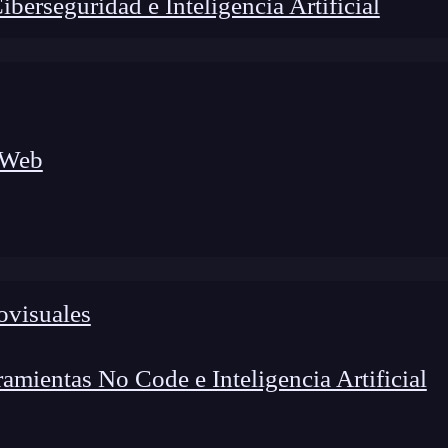
erseguridad e Inteligencia Artificial
 Web
ovisuales
foco en el desarrollo de talento y el análisis del sector
o evolucionan las tecnologías, qué competencias demanda el
 el entorno tech.
mientas No Code e Inteligencia Artificial