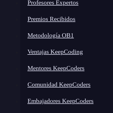
Profesores Expertos
Paso 3: Construye tu primer chatbot
Paso 4: Integración con mensajería y APIs externas
Premios Recibidos
Paso 5: Implementa el aprendizaje automático y mejora la experiencia del usuar
Recursos recomendados para ser desarrollador de chatbot
Metodología OB1
¿Qué hace un desarrollador 
Ventajas KeepCoding
Mentores KeepCoders
Comunidad KeepCoders
Embajadores KeepCoders