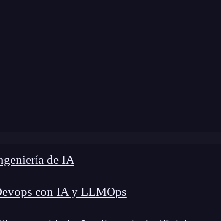
 modificación:
6 de marzo de 2025 |
Tiempo de 
eta para ser desarrollador de Chatbot y dominar la IA con
geniería de IA
Devops con IA y LLMOps