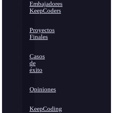
Embajadores
KeepCoders
Proyectos
Finales
Casos
de
éxito
Opiniones
KeepCoding