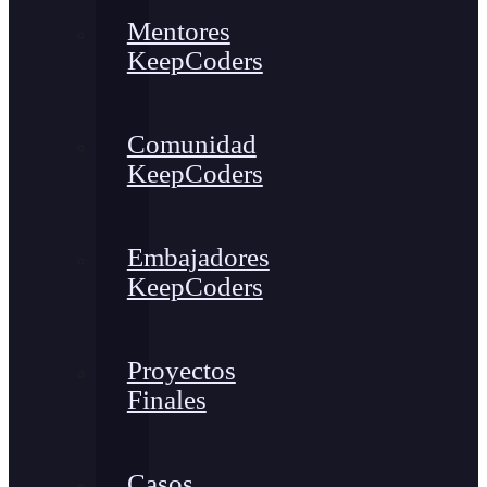
Mentores
KeepCoders
Comunidad
KeepCoders
Embajadores
KeepCoders
Proyectos
Finales
Casos