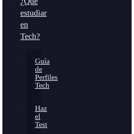
¿Qué
estudiar
en
Tech?
Guía
de
Perfiles
Tech
Haz
el
Test