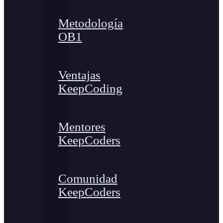
Metodología
OB1
Ventajas
KeepCoding
Mentores
KeepCoders
Comunidad
KeepCoders