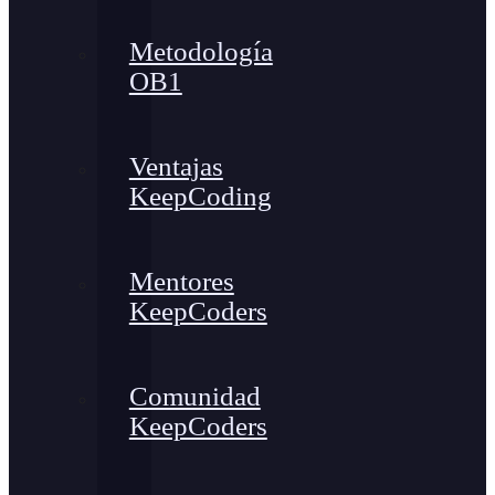
Metodología
OB1
Ventajas
KeepCoding
Mentores
KeepCoders
Comunidad
KeepCoders