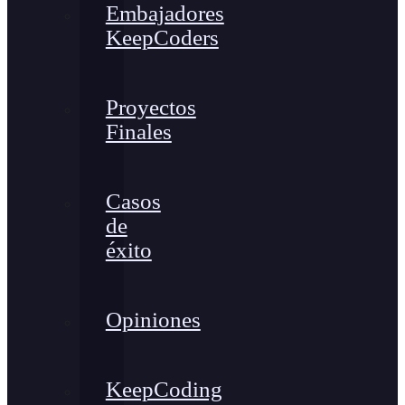
Embajadores
KeepCoders
Proyectos
Finales
Casos
de
éxito
Opiniones
KeepCoding