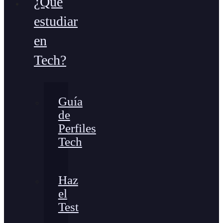
¿Qué
estudiar
en
Tech?
Guía
de
Perfiles
Tech
Haz
el
Test