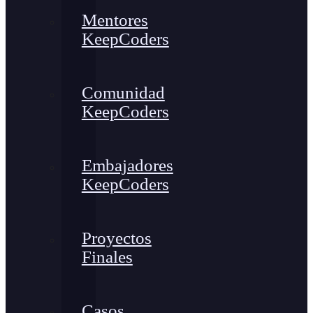
Mentores
KeepCoders
Comunidad
KeepCoders
Embajadores
KeepCoders
Proyectos
Finales
Casos