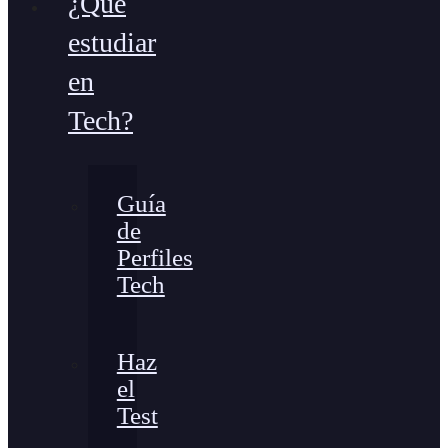
¿Qué
estudiar
en
Tech?
Guía
de
Perfiles
Tech
Haz
el
Test