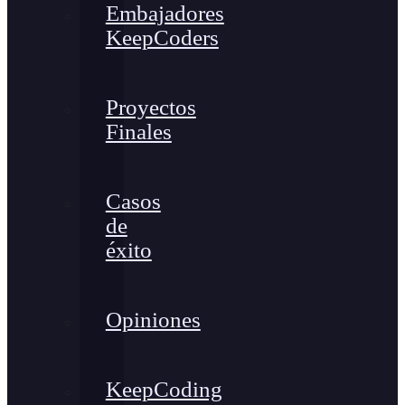
Embajadores
KeepCoders
Proyectos
Finales
Casos
de
éxito
Opiniones
KeepCoding