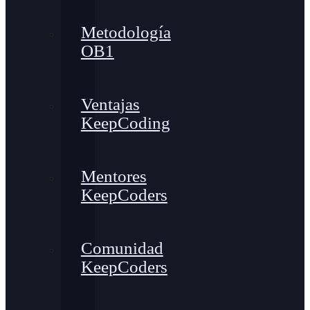
Metodología
OB1
Ventajas
KeepCoding
Mentores
KeepCoders
Comunidad
KeepCoders