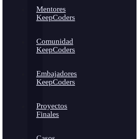
Mentores
KeepCoders
Comunidad
KeepCoders
Embajadores
KeepCoders
Proyectos
Finales
Casos