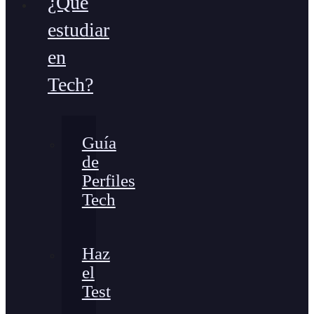
¿Qué
estudiar
en
Tech?
Guía
de
Perfiles
Tech
Haz
el
Test