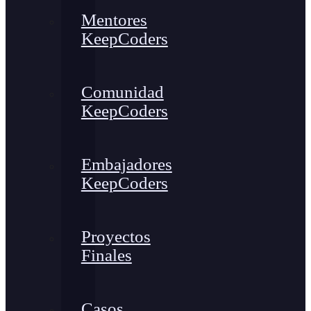
Mentores
KeepCoders
Comunidad
KeepCoders
Embajadores
KeepCoders
Proyectos
Finales
Casos