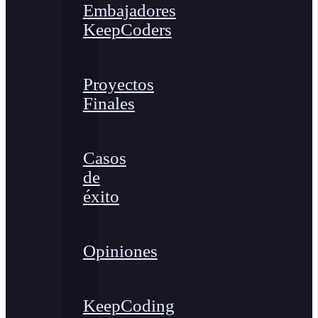
Embajadores
KeepCoders
Proyectos
Finales
Casos
de
éxito
Opiniones
KeepCoding