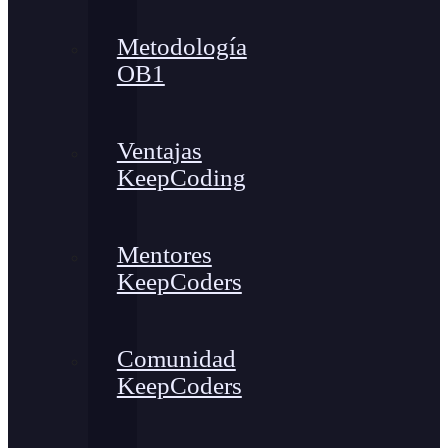
Metodología
OB1
Ventajas
KeepCoding
Mentores
KeepCoders
Comunidad
KeepCoders