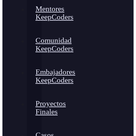
Mentores
KeepCoders
Comunidad
KeepCoders
Embajadores
KeepCoders
Proyectos
Finales
Casos