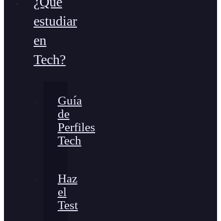
¿Qué
estudiar
en
Tech?
Guía
de
Perfiles
Tech
Haz
el
Test