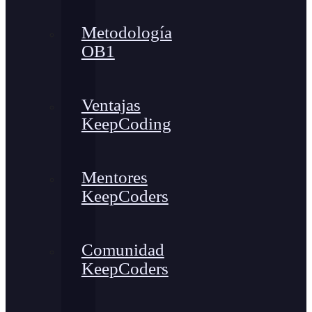
Metodología
OB1
Ventajas
KeepCoding
Mentores
KeepCoders
Comunidad
KeepCoders