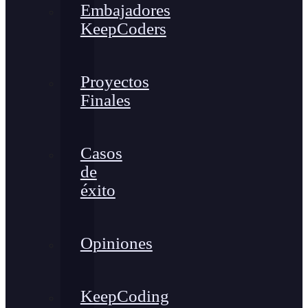
Embajadores
KeepCoders
Proyectos
Finales
Casos
de
éxito
Opiniones
KeepCoding