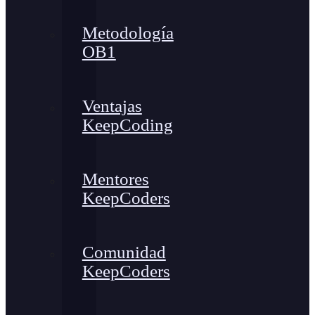
Metodología
OB1
Ventajas
KeepCoding
Mentores
KeepCoders
Comunidad
KeepCoders