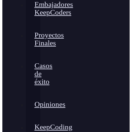
Embajadores
KeepCoders
Proyectos
Finales
Casos
de
éxito
Opiniones
KeepCoding