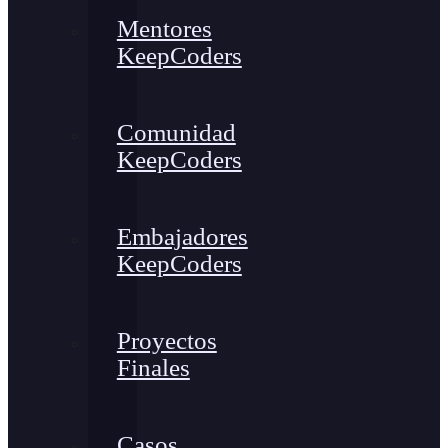
Mentores
KeepCoders
Comunidad
KeepCoders
Embajadores
KeepCoders
Proyectos
Finales
Casos