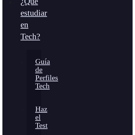
¿Qué
estudiar
en
Tech?
Guía
de
Perfiles
Tech
Haz
el
Test