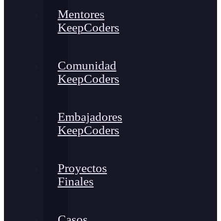
Mentores
KeepCoders
Comunidad
KeepCoders
Embajadores
KeepCoders
Proyectos
Finales
Casos