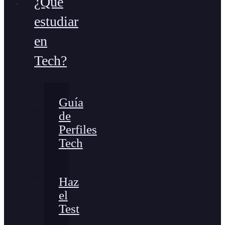
¿Qué
estudiar
en
Tech?
Guía
de
Perfiles
Tech
Haz
el
Test