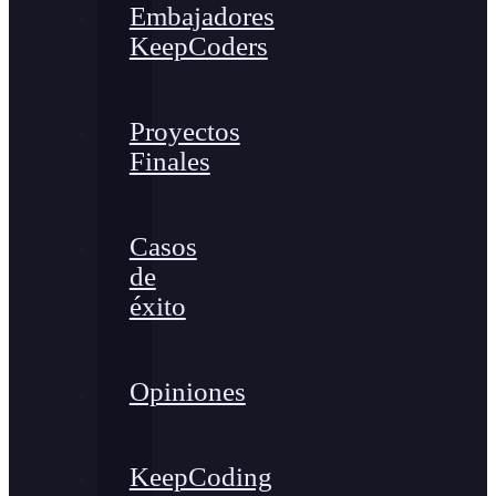
Embajadores
KeepCoders
Proyectos
Finales
Casos
de
éxito
Opiniones
KeepCoding