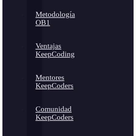
Metodología
OB1
Ventajas
KeepCoding
Mentores
KeepCoders
Comunidad
KeepCoders