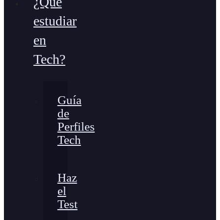
¿Qué
estudiar
en
Tech?
Guía
de
Perfiles
Tech
Haz
el
Test