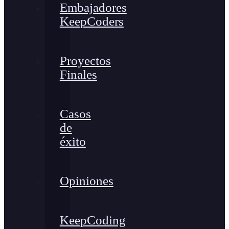
Embajadores
KeepCoders
Proyectos
Finales
Casos
de
éxito
Opiniones
KeepCoding