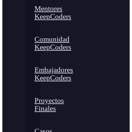
Mentores
KeepCoders
Comunidad
KeepCoders
Embajadores
KeepCoders
Proyectos
Finales
Casos