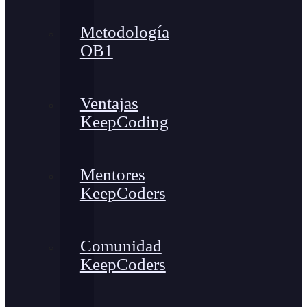
Metodología
OB1
Ventajas
KeepCoding
Mentores
KeepCoders
Comunidad
KeepCoders