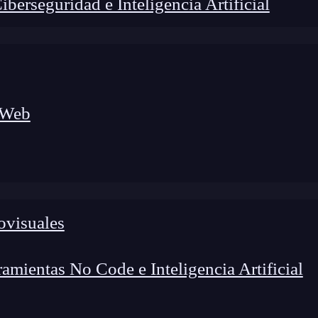
erseguridad e Inteligencia Artificial
 Web
ovisuales
lógico a nuevos profesionales, combinando conocimiento práctico,
os de transformación profesional.
mientas No Code e Inteligencia Artificial