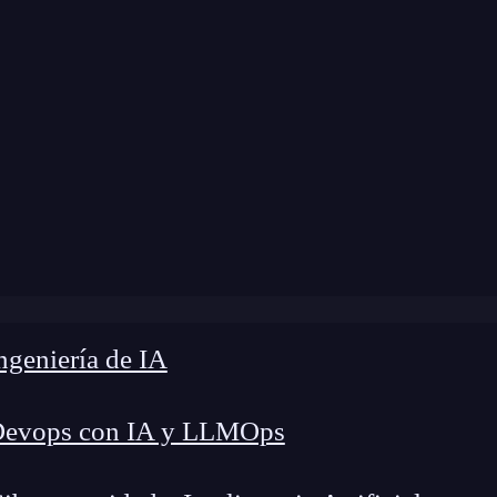
 modificación:
7 de mayo de 2026 |
Tiempo de L
é hace un Site Reliability Engineer: rol, habilidades y sala
geniería de IA
Devops con IA y LLMOps