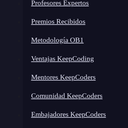
Profesores Expertos
conceptos clave que lo definen, las habilidades 
herramientas, los salarios en España y cómo acce
Premios Recibidos
¿Qué encontrarás en este post?
Metodología OB1
Ventajas KeepCoding
Qué es un Site Reliability Engineer y de dónde viene el rol
Los conceptos fundamentales que definen el trabajo de un SRE
Mentores KeepCoders
SLA, SLO y SLI
Error budget
Comunidad KeepCoders
Toil
Blameless post-mortem
Embajadores KeepCoders
Qué hace un Site Reliability Engineer en su trabajo diario
Habilidades que necesita un Site Reliability Engineer