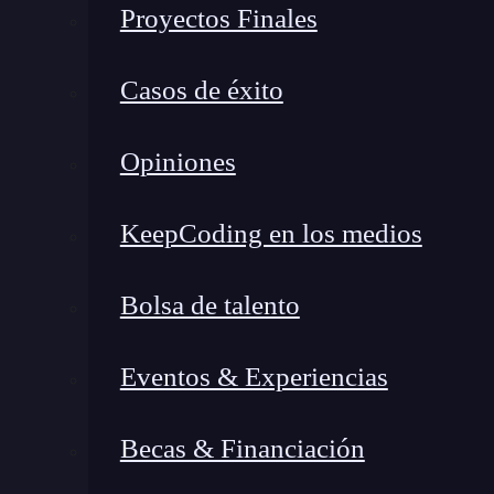
Proyectos Finales
Habilidades técnicas
Habilidades blandas
Casos de éxito
Roadmap para convertirse en Site Reliability Engineer
Herramientas del stack SRE
Opiniones
Cuánto gana un Site Reliability Engineer en España
SRE vs DevOps: en qué se parecen y en qué no
KeepCoding en los medios
Cómo empezar: el camino hacia el primer empleo como SRE
Conclusión
Bolsa de talento
Qué es un Site Reliability En
Eventos & Experiencias
Un Site Reliability Engineer, conocido por sus
garantizar que los sistemas informáticos de una
Becas & Financiación
puedan escalar cuando la demanda crece.