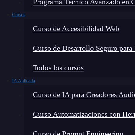
Programa Técnico Avanzado en Cib
Cursos
Curso de Accesibilidad Web
Curso de Desarrollo Seguro para
Todos los cursos
IA Aplicada
Lucia Gómez Salgado
Curso de IA para Creadores Audi
Contribuyo a acercar la realidad del sector tecno
visión de mercado y experiencia directa en proces
Curso Automatizaciones con Herra
Curso de Prompt Engineering