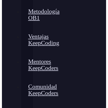
Metodología
OB1
Ventajas
KeepCoding
Mentores
KeepCoders
Comunidad
KeepCoders