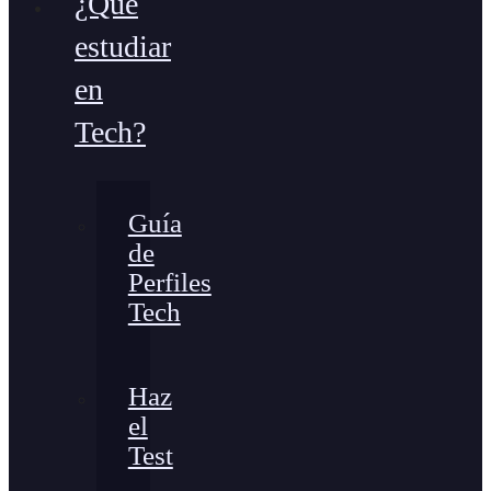
¿Qué
estudiar
en
Tech?
Guía
de
Perfiles
Tech
Haz
el
Test