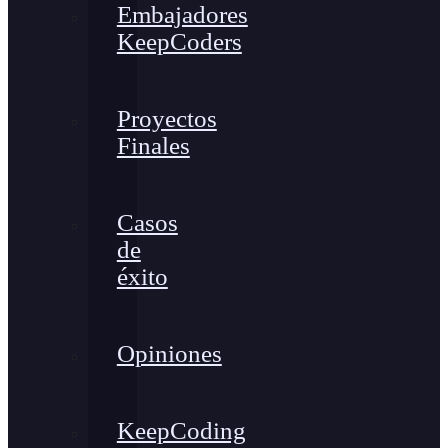
Embajadores
KeepCoders
Proyectos
Finales
Casos
de
éxito
Opiniones
KeepCoding