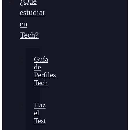
¿Qué
estudiar
en
Tech?
Guía
de
Perfiles
Tech
Haz
el
Test