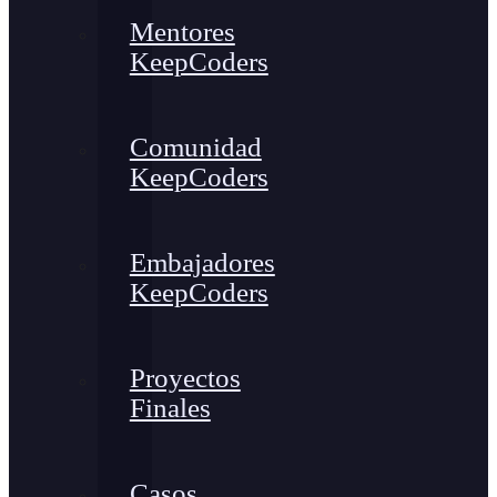
Mentores
KeepCoders
Comunidad
KeepCoders
Embajadores
KeepCoders
Proyectos
Finales
Casos