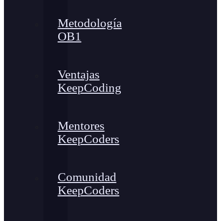
Metodología
OB1
Ventajas
KeepCoding
Mentores
KeepCoders
Comunidad
KeepCoders