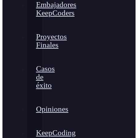
Embajadores
KeepCoders
Proyectos
Finales
Casos
de
éxito
Opiniones
KeepCoding