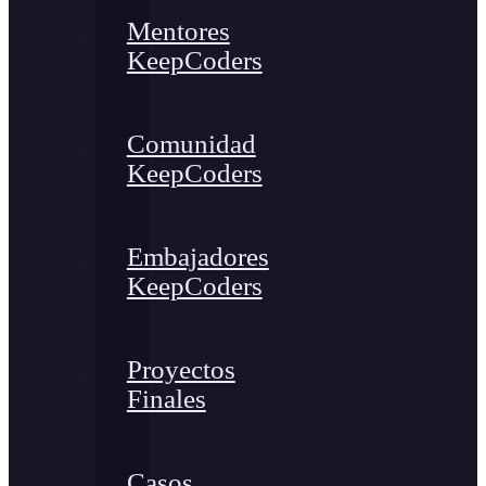
Mentores
KeepCoders
Comunidad
KeepCoders
Embajadores
KeepCoders
Proyectos
Finales
Casos