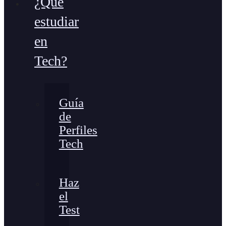
¿Qué
estudiar
en
Tech?
Guía
de
Perfiles
Tech
Haz
el
Test