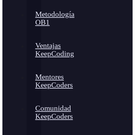
Metodología
OB1
Ventajas
KeepCoding
Mentores
KeepCoders
Comunidad
KeepCoders