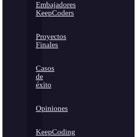
Embajadores
KeepCoders
Proyectos
Finales
Casos
de
éxito
Opiniones
KeepCoding