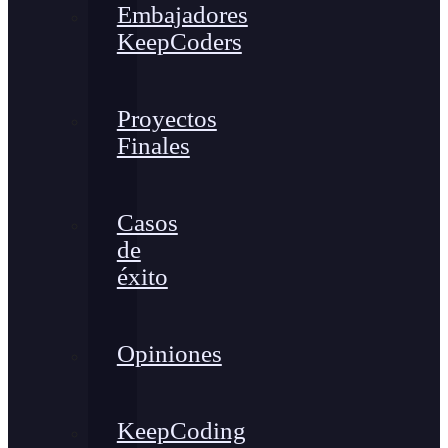
Embajadores
KeepCoders
Proyectos
Finales
Casos
de
éxito
Opiniones
KeepCoding