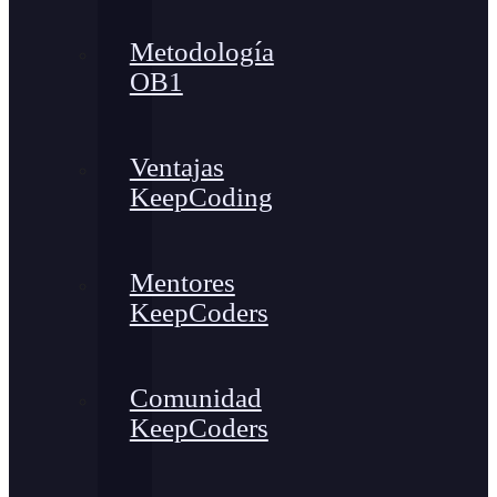
Metodología
OB1
Ventajas
KeepCoding
Mentores
KeepCoders
Comunidad
KeepCoders