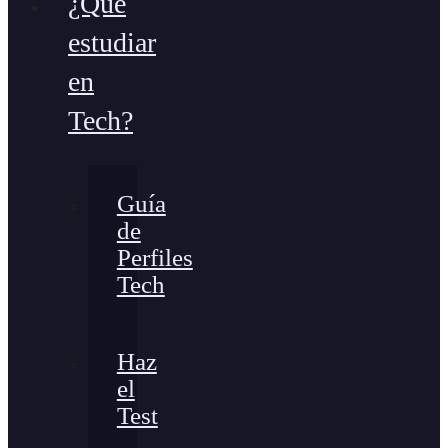
¿Qué
estudiar
en
Tech?
Guía
de
Perfiles
Tech
Haz
el
Test