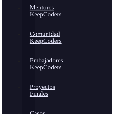
Mentores
KeepCoders
Comunidad
KeepCoders
Embajadores
KeepCoders
Proyectos
Finales
Casos