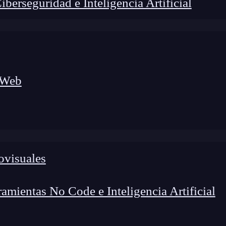
erseguridad e Inteligencia Artificial
 Web
foco en el desarrollo de talento y el análisis del sector
o evolucionan las tecnologías, qué competencias demanda el
 el entorno tech.
ovisuales
mientas No Code e Inteligencia Artificial
i un indispensable para todas las actividades y