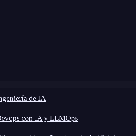
»
Blog
»
Los chatbots gratis más utilizados en 2025
geniería de IA
Devops con IA y LLMOps