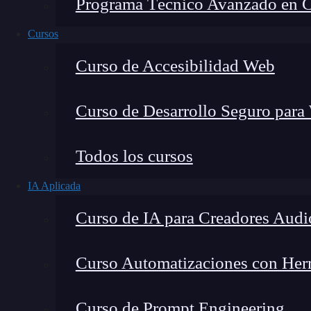
Programa Técnico Avanzado en Cib
Cursos
Curso de Accesibilidad Web
Curso de Desarrollo Seguro para
Montana Martín López
Todos los cursos
Especialista en tecnología y formación digital, con 
IA Aplicada
tecnológico. Mi trabajo se centra en entender cóm
mercado y cómo se produce la transición real hacia
Curso de IA para Creadores Audi
Curso Automatizaciones con Herra
El uso de
chatbot
gratis se ha convertido en cas
Curso de Prompt Engineering