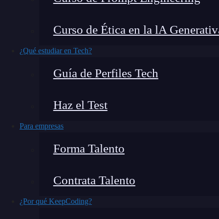
plataformas. Estas herramientas han hecho posi
tareas de
atención al cliente
,
marketing
y mucho 
Curso de Ética en la lA Generativ
algunos de
los chatbot gratis más usados y s
¿Qué estudiar en Tech?
¿Qué encontrarás en este post?
Guía de Perfiles Tech
Haz el Test
Algunos de los mejores chatbot gratis
Para empresas
1. ChatGPT de OpenAI
Forma Talento
2. Copilot
3. Google Gemini (anteriormente Bard)
Contrata Talento
4. Zendesk
5. Tidio
¿Por qué KeepCoding?
6. ChatSpot