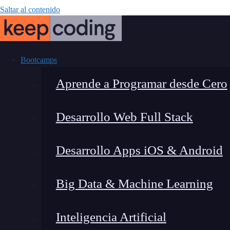
Saltar al contenido
Bootcamps
Aprende a Programar desde Cero
Desarrollo Web Full Stack
Los chatbots gr
Desarrollo Apps iOS & Android
Big Data & Machine Learning
Inteligencia Artificial
Montana Martín López
|
Última