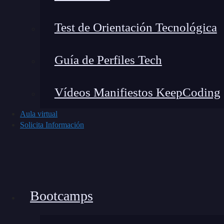
Solo funciona en el navegador Microsoft
Test de Orientación Tecnológica
Guía de Perfiles Tech
Vídeos Manifiestos KeepCoding
Aula virtual
Solicita Información
3. Google Gemini (anteriormente Bard
Google Gemini
es un chatbot gratis que sirve p
idiomas e inclusive ayudar con tareas de
progr
Bootcamps
esta es una de tus mejores opciones.