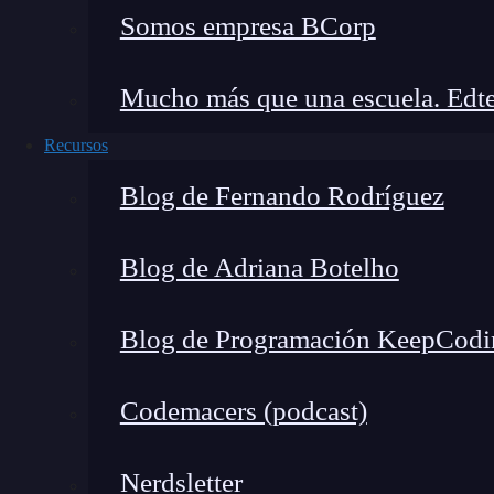
🔴 ¿Quieres formarte en In
Somos empresa BCorp
ava
Mucho más que una escuela. Edte
Descubre nuestro Inteligencia Artificial Fu
mercado y con em
Recursos
👉 Prueba gratis el Bootcamp en 
Blog de Fernando Rodríguez
Blog de Adriana Botelho
Ventajas:
Realiza búsquedas en tiempo real.
Blog de Programación KeepCodi
Integra respuestas contextuales basadas en
Codemacers (podcast)
Desventajas:
Número limitado de interacciones diarias.
Nerdsletter