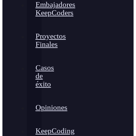
Embajadores
KeepCoders
Proyectos
Finales
Casos
de
éxito
Opiniones
KeepCoding