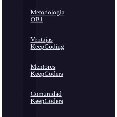
Metodología
OB1
Ventajas
KeepCoding
Mentores
KeepCoders
Comunidad
KeepCoders