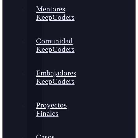
Mentores
KeepCoders
Comunidad
KeepCoders
Embajadores
KeepCoders
Proyectos
Finales
Casos