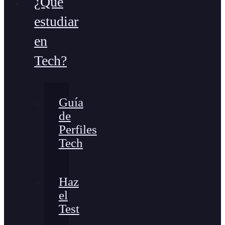
¿Qué
estudiar
en
Tech?
Guía
de
Perfiles
Tech
Haz
el
Test