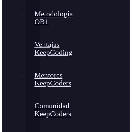
Metodología
OB1
Ventajas
KeepCoding
Mentores
KeepCoders
Comunidad
KeepCoders