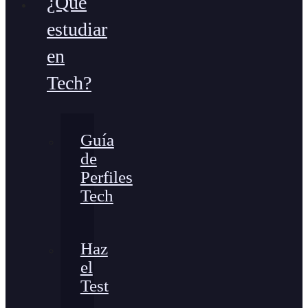
¿Qué
estudiar
en
Tech?
Guía
de
Perfiles
Tech
Haz
el
Test