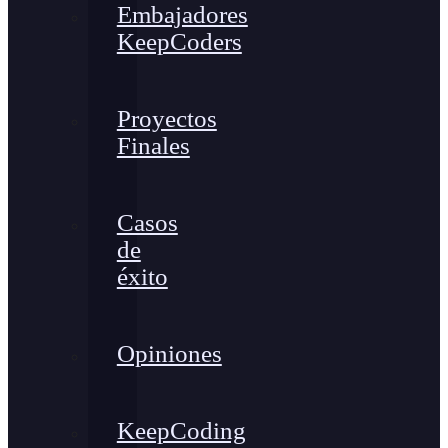
Embajadores
KeepCoders
Proyectos
Finales
Casos
de
éxito
Opiniones
KeepCoding