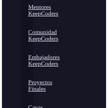
Mentores
KeepCoders
Comunidad
KeepCoders
Embajadores
KeepCoders
Proyectos
Finales
Casos